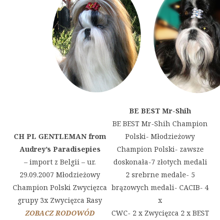
BE BEST Mr-Shih
BE BEST Mr-Shih Champion
CH PL GENTLEMAN from
Polski- Młodzieżowy
Audrey’s Paradise
pies
Champion Polski- zawsze
– import z Belgii – ur.
doskonała-7 złotych medali
29.09.2007 Młodzieżowy
2 srebrne medale- 5
Champion Polski Zwycięzca
brązowych medali- CACIB- 4
grupy 3x Zwycięzca Rasy
x
ZOBACZ RODOWÓD
CWC- 2 x Zwycięzca 2 x BEST