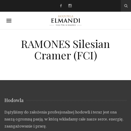
RAMONES Silesian
Cramer (FCI)
Hodowla
Dążyliśmy do założenia profesjonalnej hodowli i teraz jest ona
naszą ogromną pasją, w którą wkładamy całe nasze serce, energię,
zaangażowanie i pracę.