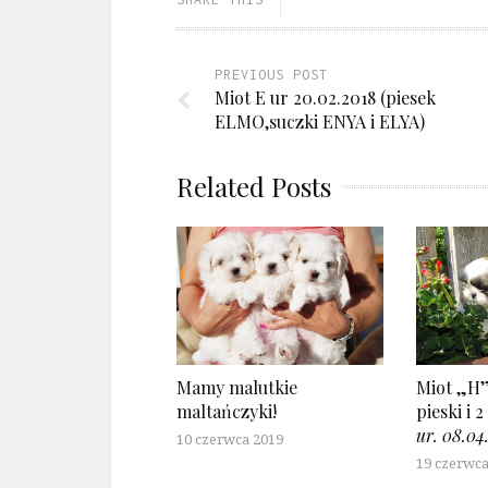
PREVIOUS POST
Miot E ur 20.02.2018 (piesek
ELMO,suczki ENYA i ELYA)
Related Posts
Mamy malutkie
Miot „H”
maltańczyki!
pieski i 2
ur. 08.04
10 czerwca 2019
19 czerwca