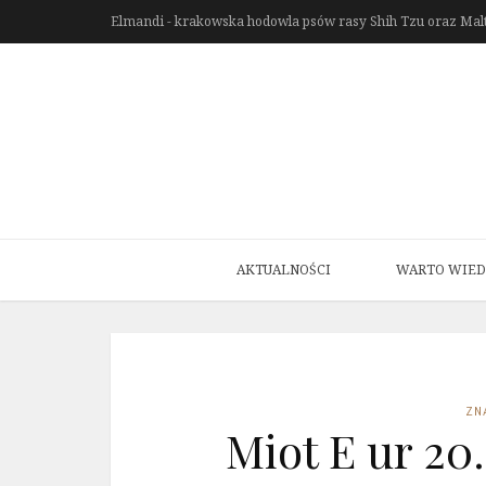
Elmandi - krakowska hodowla psów rasy Shih Tzu oraz Mal
AKTUALNOŚCI
WARTO WIED
ZN
Miot E ur 20