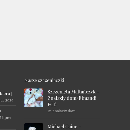
Nasze szczeniaczki
Szczenięta Maltańczyk –
bioru |
Znalazły dom! Elmandi
pca 2026
FCI!
o
In Znalazły dom
9 lipca
Michael Caine –