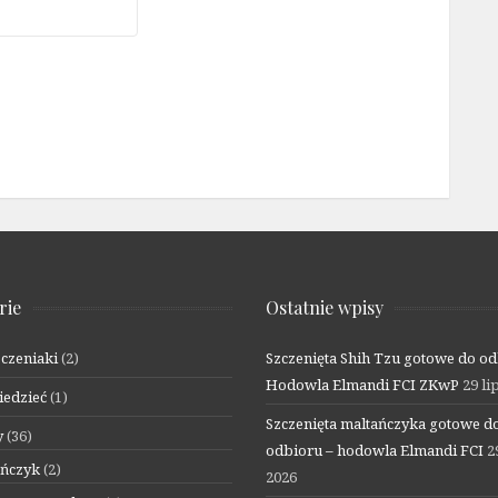
rie
Ostatnie wpisy
czeniaki
(2)
Szczenięta Shih Tzu gotowe do od
Hodowla Elmandi FCI ZKwP
29 li
iedzieć
(1)
Szczenięta maltańczyka gotowe d
y
(36)
odbioru – hodowla Elmandi FCI
2
ańczyk
(2)
2026