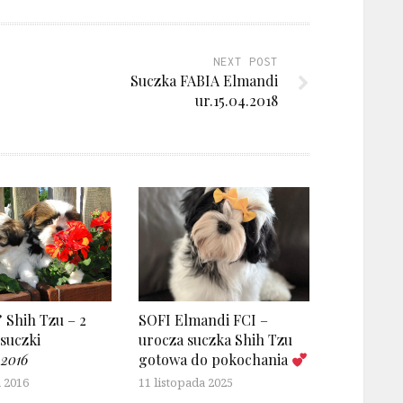
NEXT POST
Suczka FABIA Elmandi
ur.15.04.2018
 Shih Tzu – 2
SOFI Elmandi FCI –
 suczki
urocza suczka Shih Tzu
.2016
gotowa do pokochania
 2016
11 listopada 2025