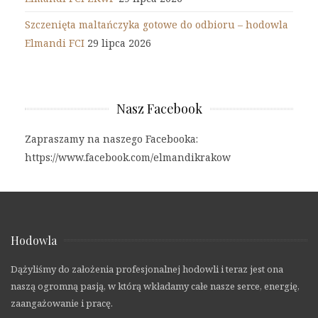
Szczenięta maltańczyka gotowe do odbioru – hodowla
Elmandi FCI
29 lipca 2026
Nasz Facebook
Zapraszamy na naszego Facebooka:
https://www.facebook.com/elmandikrakow
Hodowla
Dążyliśmy do założenia profesjonalnej hodowli i teraz jest ona
naszą ogromną pasją, w którą wkładamy całe nasze serce, energię,
zaangażowanie i pracę.